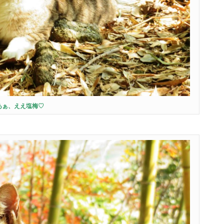
あぁ、ええ塩梅♡