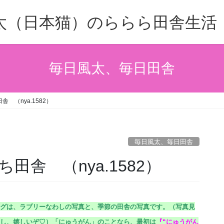
太（日本猫）のららら田舎生活
毎日風太、毎日田舎
 （nya.1582）
毎日風太、毎日田舎
舎 （nya.1582）
グは、ラブリーなわしの写真と、季節の田舎の写真です。（
写真見
し、嬉しいぞ♡）
「にゅうがん」のことなら、最初は
『
“にゅうがん