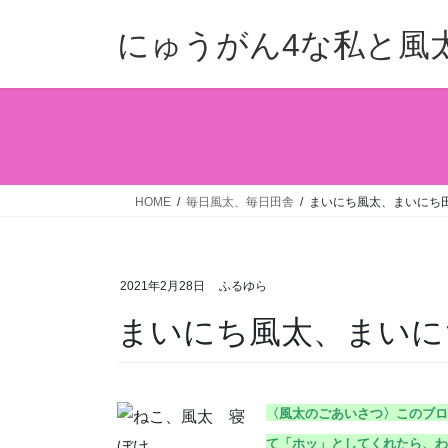
コ
ナ
ン
ビ
にゅうがん4な私と風
テ
ゲ
ン
ー
ツ
シ
へ
ョ
ス
ン
キ
に
ッ
移
HOME
毎日風太、毎日田舎
まいにち風太、まいにち田舎
プ
動
2021年2月28日
ふるゆら
まいにち風太、まいにち田
〈風太のごあいさつ〉こ
のブロ
て「ホッ」としてくれたら、わ