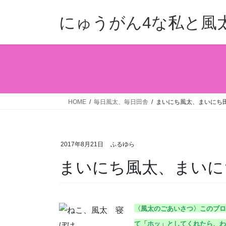
コ
ナ
ン
ビ
にゅうがん4な私と風
テ
ゲ
ン
ー
ツ
シ
へ
ョ
ス
ン
キ
に
ッ
移
HOME
毎日風太、毎日田舎
まいにち風太、まいにち田舎
プ
動
2017年8月21日
ふるゆら
まいにち風太、まいにち
〈風太のごあいさつ〉こ
のブロ
て「ホッ」としてくれたら、わ