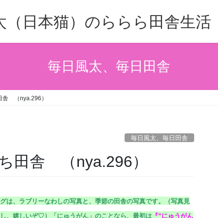
太（日本猫）のららら田舎生活
毎日風太、毎日田舎
 （nya.296）
毎日風太、毎日田舎
田舎 （nya.296）
グは、ラブリーなわしの写真と、季節の田舎の写真です。（
写真見
し、嬉しいぞ♡）
「にゅうがん」のことなら、最初は
『
“にゅうがん