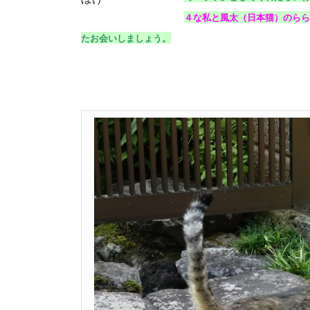
４な私と風太（日本猫）のらら
たお会いしましょう。