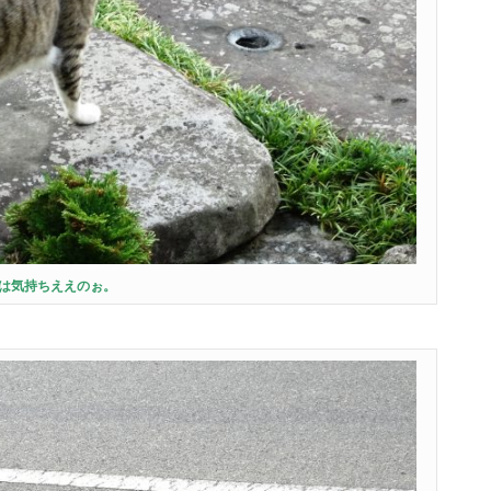
は気持ちええのぉ。