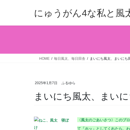
コ
ナ
ン
ビ
にゅうがん4な私と風
テ
ゲ
ン
ー
ツ
シ
へ
ョ
ス
ン
キ
に
ッ
移
HOME
毎日風太、毎日田舎
まいにち風太、まいにち田舎
プ
動
2025年1月7日
ふるゆら
まいにち風太、まいにち田
〈風太のごあいさつ〉こ
のブロ
て「ホッ」としてくれたら、わ