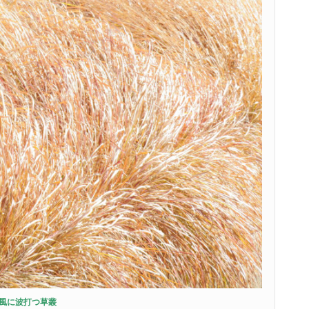
風に波打つ草叢