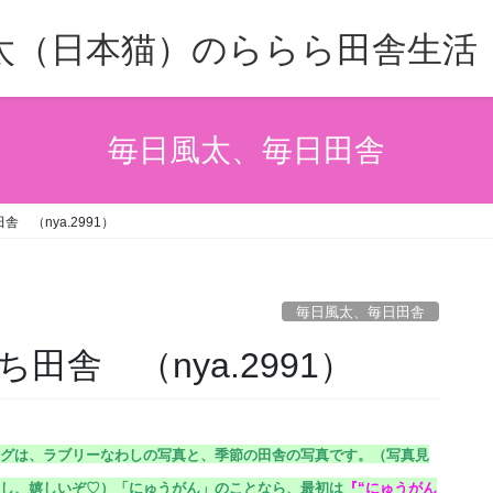
太（日本猫）のららら田舎生活
毎日風太、毎日田舎
 （nya.2991）
毎日風太、毎日田舎
舎 （nya.2991）
グは、ラブリーなわしの写真と、季節の田舎の写真です。（
写真見
し、嬉しいぞ♡）
「にゅうがん」のことなら、最初は
『
“にゅうがん