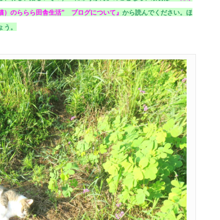
猫）のららら田舎生活” ブログについて
』
から読んでください。
ほ
ょう。