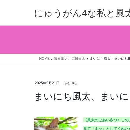
コ
ナ
ン
ビ
にゅうがん4な私と風
テ
ゲ
ン
ー
ツ
シ
へ
ョ
ス
ン
キ
に
ッ
移
HOME
毎日風太、毎日田舎
まいにち風太、まいにち田舎
プ
動
2025年9月21日
ふるゆら
まいにち風太、まいにち田
〈風太のごあいさつ〉こ
の
見て「ホッ」としてくれた