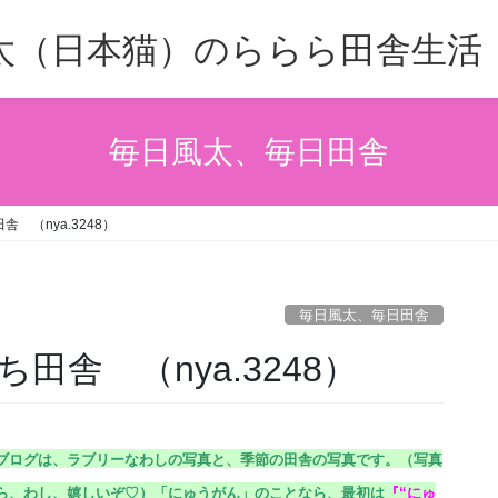
太（日本猫）のららら田舎生活
毎日風太、毎日田舎
 （nya.3248）
毎日風太、毎日田舎
舎 （nya.3248）
ブログは、ラブリーなわしの写真と、季節の田舎の写真です。（
写真
ら、わし、嬉しいぞ♡）
「にゅうがん」のことなら、最初は
『
“にゅ