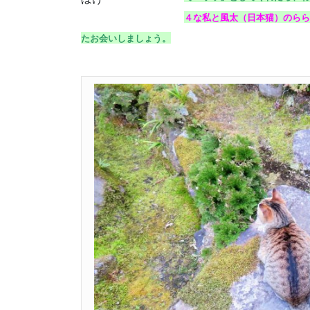
４な私と風太（日本猫）のらら
たお会いしましょう。