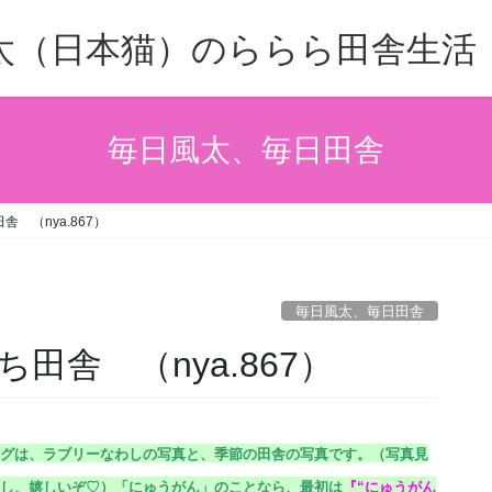
太（日本猫）のららら田舎生活
毎日風太、毎日田舎
 （nya.867）
毎日風太、毎日田舎
田舎 （nya.867）
グは、ラブリーなわしの写真と、季節の田舎の写真です。（
写真見
し、嬉しいぞ♡）
「にゅうがん」のことなら、最初は
『
“にゅうがん