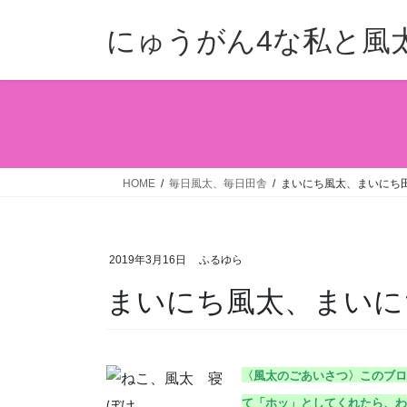
コ
ナ
ン
ビ
にゅうがん4な私と風
テ
ゲ
ン
ー
ツ
シ
へ
ョ
ス
ン
キ
に
ッ
移
HOME
毎日風太、毎日田舎
まいにち風太、まいにち田舎
プ
動
2019年3月16日
ふるゆら
まいにち風太、まいにち
〈風太のごあいさつ〉こ
のブロ
て「ホッ」としてくれたら、わ