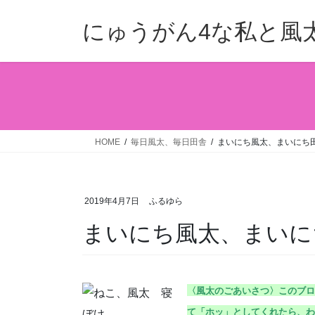
コ
ナ
ン
ビ
にゅうがん4な私と風
テ
ゲ
ン
ー
ツ
シ
へ
ョ
ス
ン
キ
に
ッ
移
HOME
毎日風太、毎日田舎
まいにち風太、まいにち田舎
プ
動
2019年4月7日
ふるゆら
まいにち風太、まいにち
〈風太のごあいさつ〉こ
のブロ
て「ホッ」としてくれたら、わ