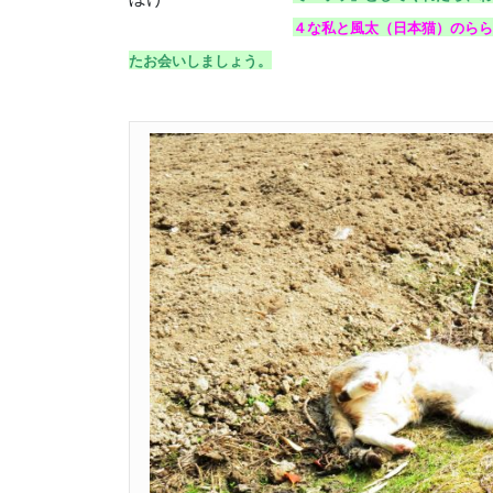
４な私と風太（日本猫）のらら
たお会いしましょう。