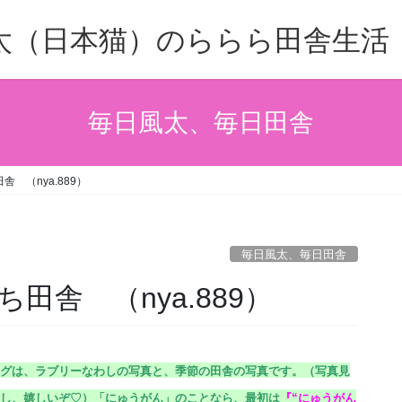
太（日本猫）のららら田舎生活
毎日風太、毎日田舎
 （nya.889）
毎日風太、毎日田舎
田舎 （nya.889）
グは、ラブリーなわしの写真と、季節の田舎の写真です。（
写真見
し、嬉しいぞ♡）
「にゅうがん」のことなら、最初は
『
“にゅうがん