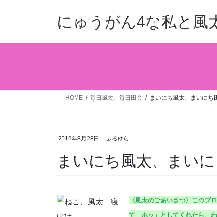
コ
ナ
ン
ビ
にゅうがん4な私と風
テ
ゲ
ン
ー
ツ
シ
へ
ョ
ス
ン
キ
に
ッ
移
HOME
毎日風太、毎日田舎
まいにち風太、まいにち田舎
プ
動
2019年8月28日
ふるゆら
まいにち風太、まいにち田
〈風太のごあいさつ〉こ
のブロ
て「ホッ」としてくれたら、わ