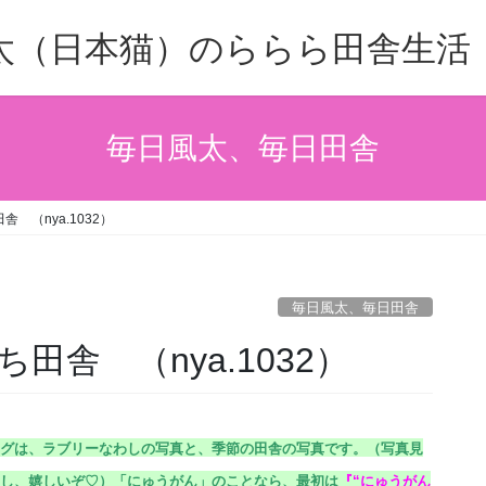
太（日本猫）のららら田舎生活
毎日風太、毎日田舎
 （nya.1032）
毎日風太、毎日田舎
舎 （nya.1032）
グは、ラブリーなわしの写真と、季節の田舎の写真です。（
写真見
し、嬉しいぞ♡）
「にゅうがん」のことなら、最初は
『
“にゅうがん