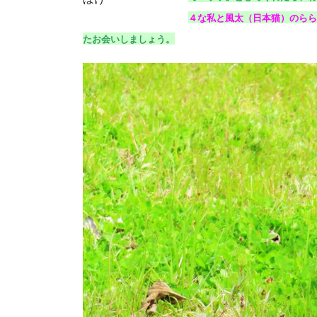
４な私と風太（日本猫）のらら
たお会いしましょう。