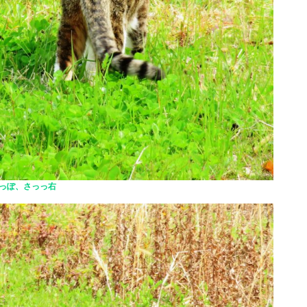
っぽ、さっっ右