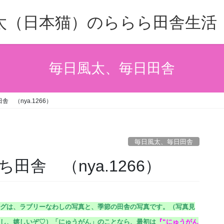
太（日本猫）のららら田舎生活
毎日風太、毎日田舎
 （nya.1266）
毎日風太、毎日田舎
舎 （nya.1266）
グは、ラブリーなわしの写真と、季節の田舎の写真です。（
写真見
し、嬉しいぞ♡）
「にゅうがん」のことなら、最初は
『
“にゅうがん