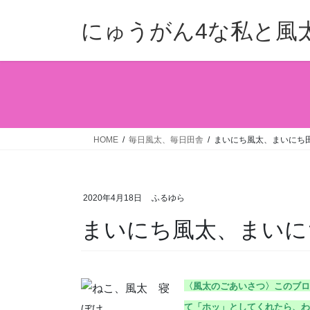
コ
ナ
ン
ビ
にゅうがん4な私と風
テ
ゲ
ン
ー
ツ
シ
へ
ョ
ス
ン
キ
に
ッ
移
HOME
毎日風太、毎日田舎
まいにち風太、まいにち田舎
プ
動
2020年4月18日
ふるゆら
まいにち風太、まいにち田
〈風太のごあいさつ〉こ
のブロ
て「ホッ」としてくれたら、わ