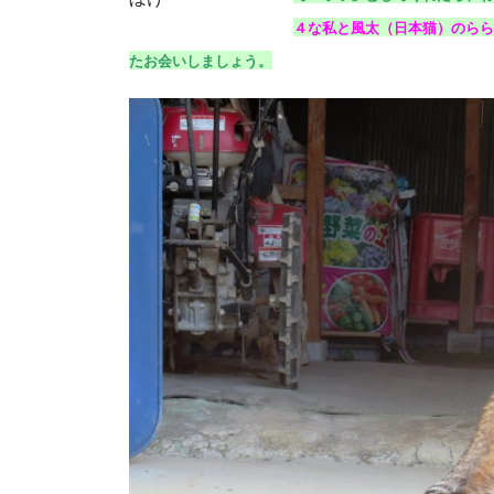
４な私と風太（日本猫）のらら
たお会いしましょう。