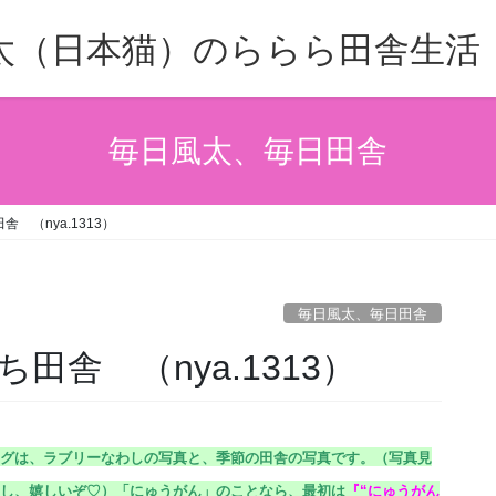
太（日本猫）のららら田舎生活
毎日風太、毎日田舎
 （nya.1313）
毎日風太、毎日田舎
舎 （nya.1313）
グは、ラブリーなわしの写真と、季節の田舎の写真です。（
写真見
し、嬉しいぞ♡）
「にゅうがん」のことなら、最初は
『
“にゅうがん