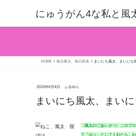
コ
ナ
ン
ビ
にゅうがん4な私と風
テ
ゲ
ン
ー
ツ
シ
へ
ョ
ス
ン
キ
に
ッ
移
HOME
毎日風太、毎日田舎
まいにち風太、まいにち田舎
プ
動
2020年6月4日
ふるゆら
まいにち風太、まいにち田
〈風太のごあいさつ〉こ
のブロ
て「ホッ」としてくれたら、わ