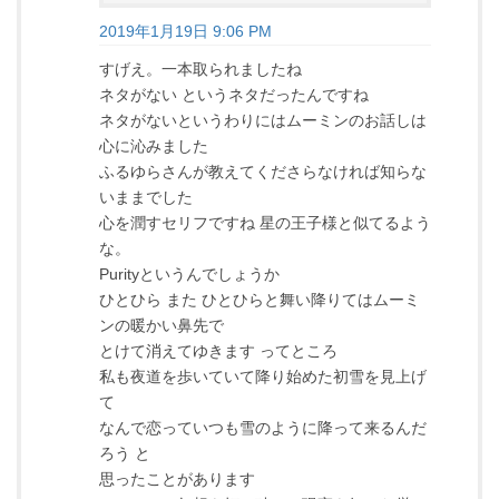
2019年1月19日 9:06 PM
すげえ。一本取られましたね
ネタがない というネタだったんですね
ネタがないというわりにはムーミンのお話しは
心に沁みました
ふるゆらさんが教えてくださらなければ知らな
いままでした
心を潤すセリフですね 星の王子様と似てるよう
な。
Purityというんでしょうか
ひとひら また ひとひらと舞い降りてはムーミ
ンの暖かい鼻先で
とけて消えてゆきます ってところ
私も夜道を歩いていて降り始めた初雪を見上げ
て
なんで恋っていつも雪のように降って来るんだ
ろう と
思ったことがあります