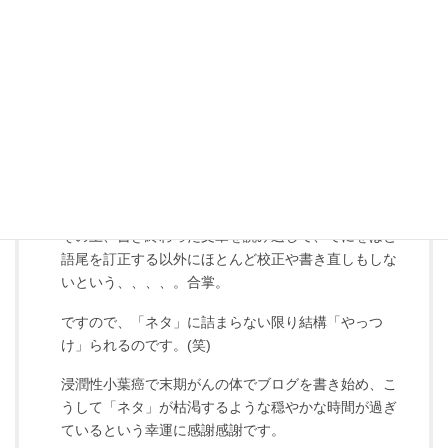
に考えていたのか、私」と、自分の心に気付くことが
多々あります。
もちろん「言葉」というものは「言霊」というパワー
があり、言葉に引きずられることも言葉に酔うことも
あって、取り扱い注意なのですが、、、。
それに私の場合、有難いことに、一旦テーマを決めて
書き始めると言葉に詰まることがなく書き進められま
す。合掌。
その上、書き終わった文章を読み返して、てにをはと
語尾を訂正する以外にほとんど校正や書き直しもしな
いという、、、、。合掌。
ですので、「ネタ」に詰まらない限り結構「やっつ
け」られるのです。(笑)
浸潤性小葉癌で末期がんの体でブログを書き始め、こ
うして「ネタ」が枯渇するような穏やかな時間が過ぎ
ているという幸運に感謝感謝です。