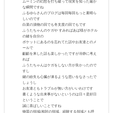
ムーミンの幻想を打ち破って現実を知った厳か
な瞬間ですね
ふるゆらさんのブログは毎回毎回もっと素晴ら
しいのです
白菜の漬物の回でも冬支度の回でもです
ふうたちゃんのケガや すみればあば様がホテル
の鍵を自分の
ポケットにあるのを忘れてた話やお友達とのメ
ールで
齟齬を来した話も楽しかったですが冷静に考え
れば
ふうたちゃんはケガをしない方が良かったので
すし
鍵の紛失も心臓が凍るような思いをなさったで
しょうし
お友達ともトラブルが無い方がいいわけです
書くような出来事がないというのは日々是好日
ということで
誠に喜ばしいことですね
物質の領域(相対の領域、経験する領域とも呼