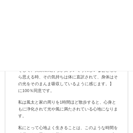
11月のＷ杯のサッカーの本戦で、サムライブルーがド
イツとスペインを撃破して半年以内に、再び「生きて
てよかったぁ♡」と思えて感無量です。(笑)
Rikaさんのお言葉
【どんなことも体験して味わうために生まれてきてい
るのなら、何が良くて何が悪いなんて本当はないのだ
と思いますが、できるだけ心も体も嬉しくて喜べるこ
とを体験したいときっと誰もが感じていると思いま
す。
そして、実際に気持ちが安らいでうれしいなぁと芯か
ら思える時、その気持ちは体に直訳されて、身体はそ
の光をそのまんま吸収しているように感じます。】
に100％同意です。
私は風太と家の周りを1時間ほど散歩すると、心身と
もに浄化されて光や風に満たされている心地になりま
す。
私にとって心地よく生きることは、このような時間を