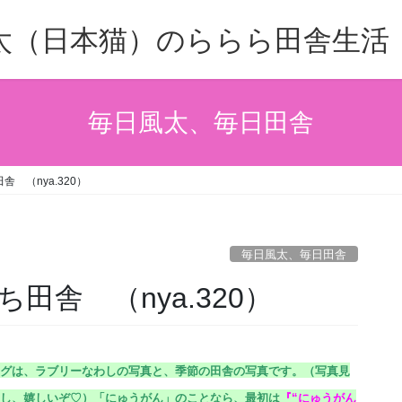
太（日本猫）のららら田舎生活
毎日風太、毎日田舎
 （nya.320）
毎日風太、毎日田舎
田舎 （nya.320）
グは、ラブリーなわしの写真と、季節の田舎の写真です。（
写真見
し、嬉しいぞ♡）
「にゅうがん」のことなら、最初は
『
“にゅうがん