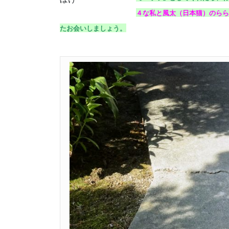
４な私と風太（日本猫）のらら
たお会いしましょう。