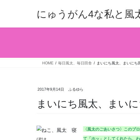
コ
ナ
ン
ビ
にゅうがん4な私と風
テ
ゲ
ン
ー
ツ
シ
へ
ョ
ス
ン
キ
に
ッ
移
HOME
毎日風太、毎日田舎
まいにち風太、まいにち田舎
プ
動
2017年9月14日
ふるゆら
まいにち風太、まいにち
〈風太のごあいさつ〉こ
のブロ
て「ホッ」としてくれたら、わ