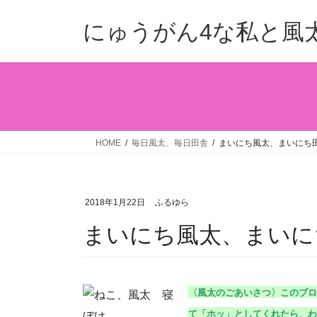
コ
ナ
ン
ビ
にゅうがん4な私と風
テ
ゲ
ン
ー
ツ
シ
へ
ョ
ス
ン
キ
に
ッ
移
HOME
毎日風太、毎日田舎
まいにち風太、まいにち田舎
プ
動
2018年1月22日
ふるゆら
まいにち風太、まいにち
〈風太のごあいさつ〉こ
のブロ
て「ホッ」としてくれたら、わ