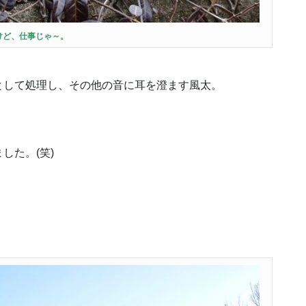
けど、仕事じゃ～。
として処理し、その他の音に耳を澄ます風太。
）
した。(笑)