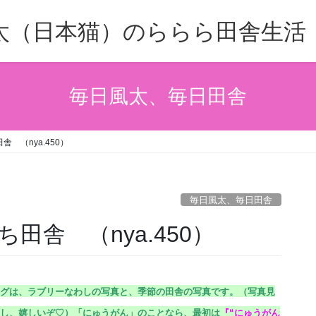
太（日本猫）のららら田舎生活
毎日風太、毎日田舎
 （nya.450）
毎日風太、毎日田舎
田舎 （nya.450）
グは、ラブリーなわしの写真と、季節の田舎の写真です。（
写真見
し、嬉しいぞ♡）
「にゅうがん」のことなら、最初は
『
“にゅうがん