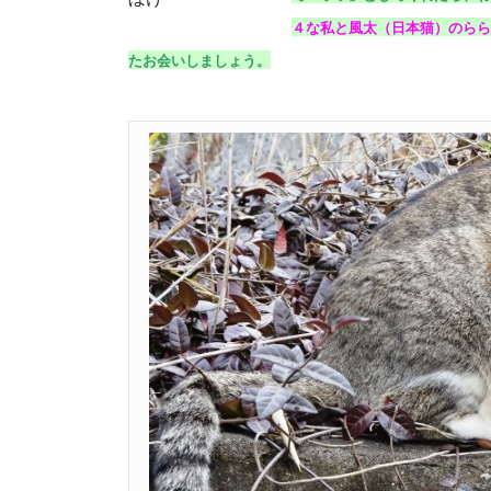
４な私と風太（日本猫）のらら
たお会いしましょう。