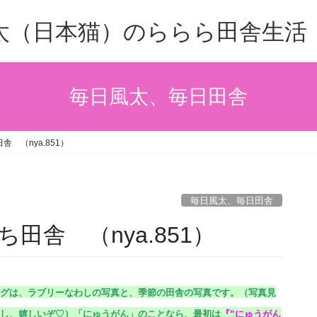
太（日本猫）のららら田舎生活
毎日風太、毎日田舎
 （nya.851）
毎日風太、毎日田舎
田舎 （nya.851）
グは、ラブリーなわしの写真と、季節の田舎の写真です。（
写真見
し、嬉しいぞ♡）
「にゅうがん」のことなら、最初は
『
“にゅうがん