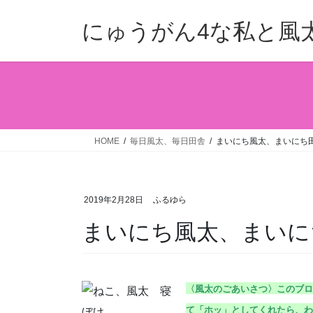
コ
ナ
ン
ビ
にゅうがん4な私と風
テ
ゲ
ン
ー
ツ
シ
へ
ョ
ス
ン
キ
に
ッ
移
HOME
毎日風太、毎日田舎
まいにち風太、まいにち田舎
プ
動
2019年2月28日
ふるゆら
まいにち風太、まいにち
〈風太のごあいさつ〉こ
のブロ
て「ホッ」としてくれたら、わ