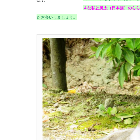
４な私と風太（日本猫）のらら
たお会いしましょう。