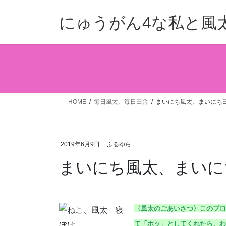
コ
ナ
ン
ビ
にゅうがん4な私と風
テ
ゲ
ン
ー
ツ
シ
へ
ョ
ス
ン
キ
に
ッ
移
HOME
毎日風太、毎日田舎
まいにち風太、まいにち田舎
プ
動
2019年6月9日
ふるゆら
まいにち風太、まいにち
〈風太のごあいさつ〉こ
のブロ
て「ホッ」としてくれたら、わ