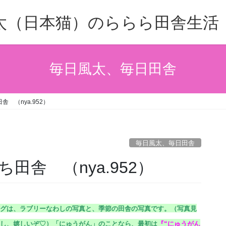
太（日本猫）のららら田舎生活
毎日風太、毎日田舎
 （nya.952）
毎日風太、毎日田舎
田舎 （nya.952）
グは、ラブリーなわしの写真と、季節の田舎の写真です。（
写真見
し、嬉しいぞ♡）
「にゅうがん」のことなら、最初は
『
“にゅうがん