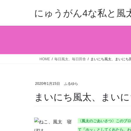
コ
ナ
ン
ビ
にゅうがん4な私と風
テ
ゲ
ン
ー
ツ
シ
へ
ョ
ス
ン
キ
に
ッ
移
HOME
毎日風太、毎日田舎
まいにち風太、まいにち田舎
プ
動
2020年1月15日
ふるゆら
まいにち風太、まいにち田
〈風太のごあいさつ〉こ
のブロ
て「ホッ」としてくれたら、わ