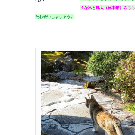
４な私と風太（日本猫）のらら
たお会いしましょう。