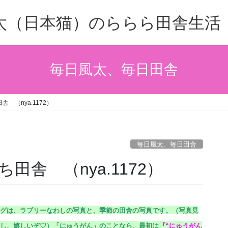
太（日本猫）のららら田舎生活
毎日風太、毎日田舎
 （nya.1172）
毎日風太、毎日田舎
舎 （nya.1172）
グは、ラブリーなわしの写真と、季節の田舎の写真です。（
写真見
し、嬉しいぞ♡）
「にゅうがん」のことなら、最初は
『
“にゅうがん