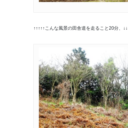
↑↑↑↑↑こんな風景の田舎道を走ること20分、↓↓