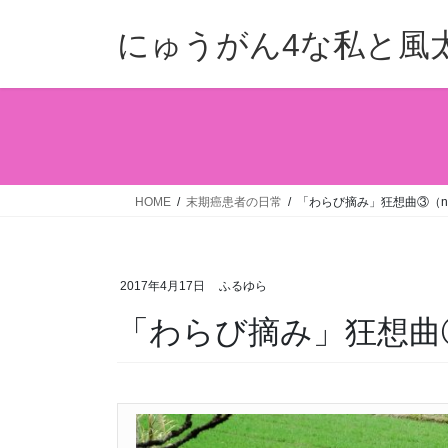
コ
ナ
ン
ビ
にゅうがん4な私と風
テ
ゲ
ン
ー
ツ
シ
へ
ョ
ス
ン
キ
に
ッ
移
HOME
末期癌患者の日常
「わらび摘み」狂想曲③（nya
プ
動
2017年4月17日
ふるゆら
「わらび摘み」狂想曲③（