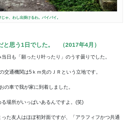
けじゃ、わし出掛けるわ。バイバイ。
と思う1日でした。 （2017年4月）
み当日も「願ったり叶ったり」のうす曇りでした。
の交通機関は5ｋｍ先のＪＲという立地です。
のおの車で我が家に到着しました。
る場所がいっぱいあるんですよ。(笑)
まった友人はほぼ初対面ですが、「アラフィフかつ共通