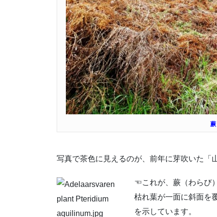
蕨
写真で茶色に見えるのが、前年に芽吹いた「
☜これが、蕨（わらび
枯れ葉が一面に斜面を
を示しています。