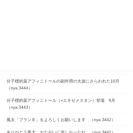
分子標的薬アフィニトールの副作用なのか？えっっ糖尿病って
（泣） 1月＆2月 （nya.3448）
分子標的薬アフィニトールの副作用は大波だけではなかった12
月 （nya.3447）
分子標的薬アフィニトールの副作用の大波で遭難しかけた11
月 （nya.3446）
ふうたぁぁ、49日だよ、、、 （nya.3445）
分子標的薬アフィニトールの副作用の大波にさらわれた10月
（nya.3444）
分子標的薬アフィニトール（+エキセメスタン）登場 9月
（nya.3443）
風太「プランＢ」をよろしくお願いします （nya.3442）
ありがとう風太、おたがいに楽しかったね （nya.3441）